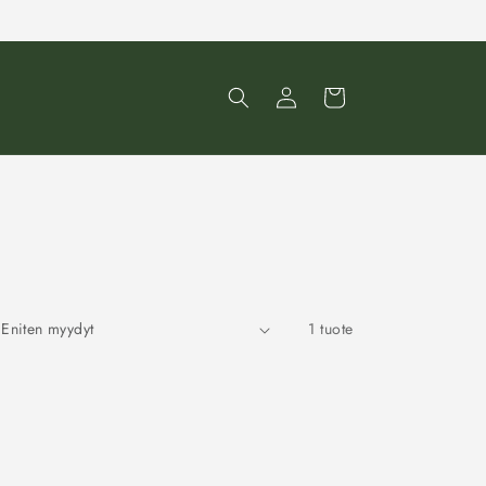
Kirjaudu
Ostoskori
sisään
1 tuote