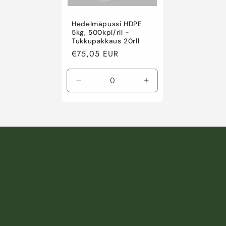
l
Hedelmäpussi HDPE
m
5kg, 500kpl/rll -
Tukkupakkaus 20rll
Normaalihinta
€75,05 EUR
a
:
Vähennä
Lisää
tuotteen
tuotteen
Default
Default
Title
Title
määrää
määrää