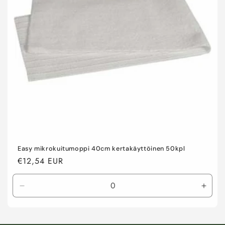
a
:
Easy mikrokuitumoppi 40cm kertakäyttöinen 50kpl
Normaalihinta
€12,54 EUR
Vähennä
Lisää
tuotteen
tuott
Default
Defau
Title
Title