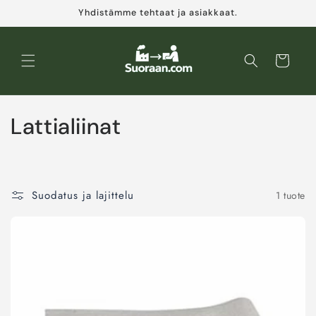
Ohita ja
Yhdistämme tehtaat ja asiakkaat.
siirry
sisältöön
Ostoskori
K
Lattialiinat
o
k
Suodatus ja lajittelu
1 tuote
o
e
l
m