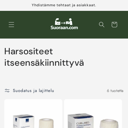
Ohita ja
Yhdistämme tehtaat ja asiakkaat.
siirry
sisältöön
Ostoskori
K
Harsositeet
o
itseensäkiinnittyvä
k
o
Suodatus ja lajittelu
6 tuotetta
e
l
m