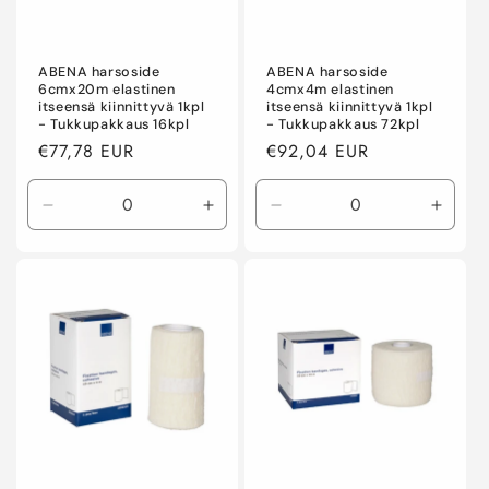
ABENA harsoside
ABENA harsoside
6cmx20m elastinen
4cmx4m elastinen
itseensä kiinnittyvä 1kpl
itseensä kiinnittyvä 1kpl
- Tukkupakkaus 16kpl
- Tukkupakkaus 72kpl
Normaalihinta
€77,78 EUR
Normaalihinta
€92,04 EUR
Vähennä
Lisää
Vähennä
Lisää
tuotteen
tuotteen
tuotteen
tuotte
Default
Default
Default
Defaul
Title
Title
Title
Title
määrää
määrää
määrää
määr