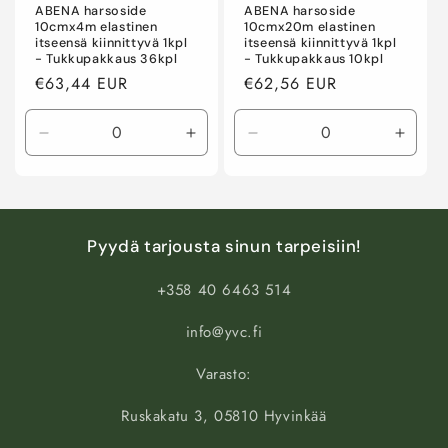
ABENA harsoside
ABENA harsoside
10cmx4m elastinen
10cmx20m elastinen
itseensä kiinnittyvä 1kpl
itseensä kiinnittyvä 1kpl
- Tukkupakkaus 36kpl
- Tukkupakkaus 10kpl
Normaalihinta
€63,44 EUR
Normaalihinta
€62,56 EUR
Vähennä
Lisää
Vähennä
Lisää
tuotteen
tuotteen
tuotteen
tuotte
Default
Default
Default
Defaul
Title
Title
Title
Title
määrää
määrää
määrää
määr
Pyydä tarjousta sinun tarpeisiin!
+358 40 6463 514
info@yvc.fi
Varasto:
Ruskakatu 3, 05810 Hyvinkää