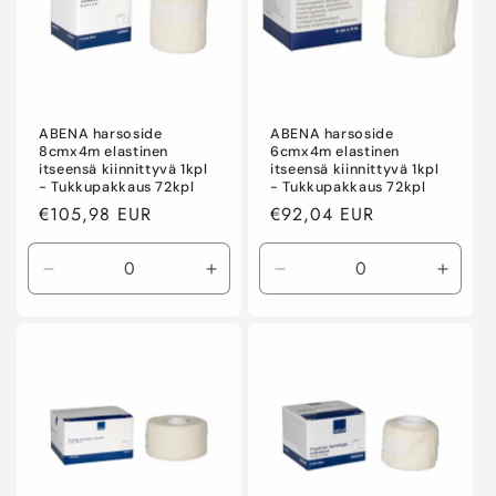
a
:
ABENA harsoside
ABENA harsoside
8cmx4m elastinen
6cmx4m elastinen
itseensä kiinnittyvä 1kpl
itseensä kiinnittyvä 1kpl
- Tukkupakkaus 72kpl
- Tukkupakkaus 72kpl
Normaalihinta
€105,98 EUR
Normaalihinta
€92,04 EUR
Vähennä
Lisää
Vähennä
Lisää
tuotteen
tuotteen
tuotteen
tuotte
Default
Default
Default
Defaul
Title
Title
Title
Title
määrää
määrää
määrää
määr