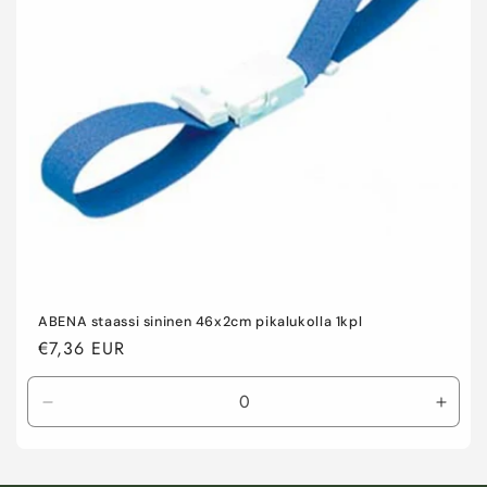
a
:
ABENA staassi sininen 46x2cm pikalukolla 1kpl
Normaalihinta
€7,36 EUR
Vähennä
Lisää
tuotteen
tuott
Default
Defau
Title
Title