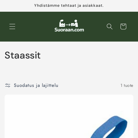
Ohita ja
Yhdistämme tehtaat ja asiakkaat.
siirry
sisältöön
Ostoskori
K
Staassit
o
k
Suodatus ja lajittelu
1 tuote
o
e
l
m