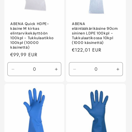
a
:
ABENA Quick HDPE-
ABENA
käsine M kirkas
eläinlääkärikäsine 90cm
elintarvikekäyttöön
sininen LDPE 100kpl -
100kpl - Tukkulaatikko
Tukkulaatikossa 10kpl
100kpl (10000
(1000 käsinettä)
käsinettä)
Normaalihinta
€122,01 EUR
Normaalihinta
€99,99 EUR
Vähennä
Lisää
Vähennä
Lisää
tuotteen
tuotteen
tuotteen
tuotte
Default
Default
Default
Defaul
Title
Title
Title
Title
määrää
määrää
määrää
määr