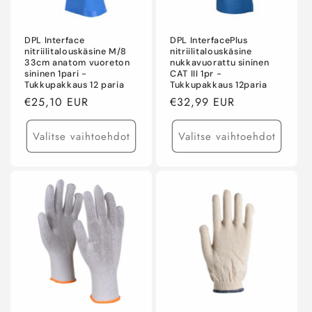
DPL Interface
DPL InterfacePlus
nitriilitalouskäsine M/8
nitriilitalouskäsine
33cm anatom vuoreton
nukkavuorattu sininen
sininen 1pari -
CAT III 1pr -
Tukkupakkaus 12 paria
Tukkupakkaus 12paria
Normaalihinta
€25,10 EUR
Normaalihinta
€32,99 EUR
Valitse vaihtoehdot
Valitse vaihtoehdot