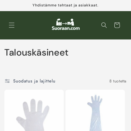
Ohita ja
Yhdistämme tehtaat ja asiakkaat.
siirry
sisältöön
Ostoskori
K
Talouskäsineet
o
k
Suodatus ja lajittelu
8 tuotetta
o
e
l
m