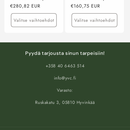
Normaalihinta
€280,82 EUR
Normaalihinta
€160,75 EUR
Valitse vaihtoehdot
Valitse vaihtoehdot
Pyydä tarjousta sinun tarpeisiin!
+358 40 6463 514
info@yvc.fi
Varasto:
Ruskakatu 3, 05810 Hyvinkää