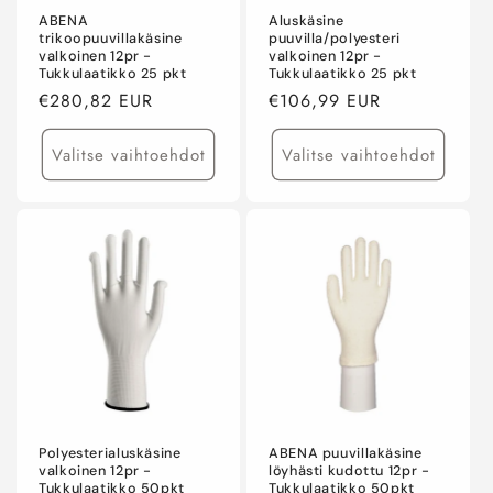
ABENA
Aluskäsine
trikoopuuvillakäsine
puuvilla/polyesteri
valkoinen 12pr -
valkoinen 12pr -
Tukkulaatikko 25 pkt
Tukkulaatikko 25 pkt
Normaalihinta
€280,82 EUR
Normaalihinta
€106,99 EUR
Valitse vaihtoehdot
Valitse vaihtoehdot
Polyesterialuskäsine
ABENA puuvillakäsine
valkoinen 12pr -
löyhästi kudottu 12pr -
Tukkulaatikko 50pkt
Tukkulaatikko 50pkt