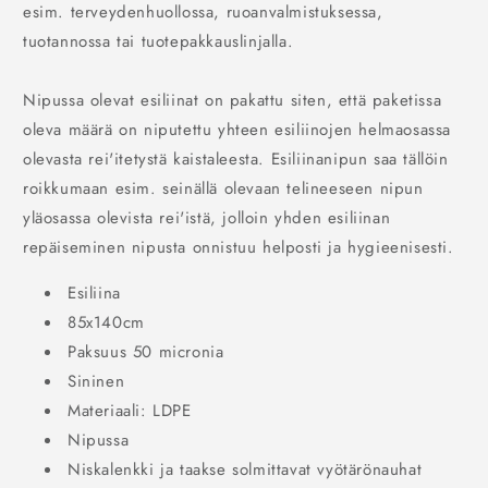
esim. terveydenhuollossa, ruoanvalmistuksessa,
tuotannossa tai tuotepakkauslinjalla.
Nipussa olevat esiliinat on pakattu siten, että paketissa
oleva määrä on niputettu yhteen esiliinojen helmaosassa
olevasta rei'itetystä kaistaleesta. Esiliinanipun saa tällöin
roikkumaan esim. seinällä olevaan telineeseen nipun
yläosassa olevista rei'istä, jolloin yhden esiliinan
repäiseminen nipusta onnistuu helposti ja hygieenisesti.
Esiliina
85x140cm
Paksuus 50 micronia
Sininen
Materiaali: LDPE
Nipussa
Niskalenkki ja taakse solmittavat vyötärönauhat