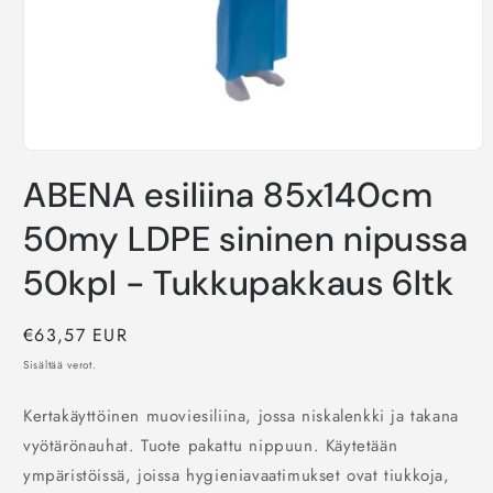
Avaa
aineisto
ABENA esiliina 85x140cm
1
modaalisessa
ikkunassa
50my LDPE sininen nipussa
50kpl - Tukkupakkaus 6ltk
Normaalihinta
€63,57 EUR
Sisältää verot.
Kertakäyttöinen muoviesiliina, jossa niskalenkki ja takana
vyötärönauhat. Tuote pakattu nippuun. Käytetään
ympäristöissä, joissa hygieniavaatimukset ovat tiukkoja,