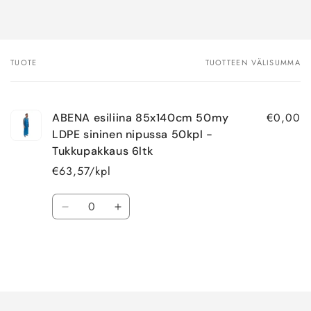
TUOTE
TUOTTEEN VÄLISUMMA
Ostoskorisi
€0,00
ABENA esiliina 85x140cm 50my
LDPE sininen nipussa 50kpl -
Tukkupakkaus 6ltk
€63,57/kpl
Määrä
Vähennä
Lisää
tuotteen
tuotteen
Default
Default
Title
Title
määrää
määrää
Ladataan...