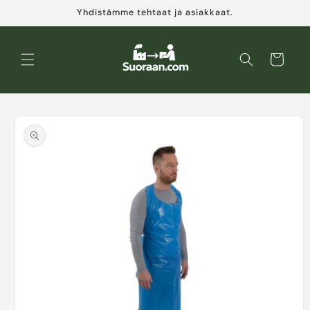
Ohita ja
Yhdistämme tehtaat ja asiakkaat.
siirry
sisältöön
Ostoskori
Siirry
tuotetietoihin