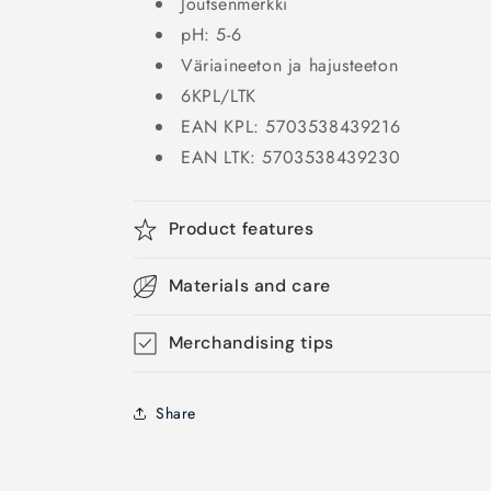
Joutsenmerkki
pH: 5-6
Väriaineeton ja hajusteeton
6KPL/LTK
EAN KPL: 5703538439216
EAN LTK: 5703538439230
Product features
Materials and care
Merchandising tips
Share