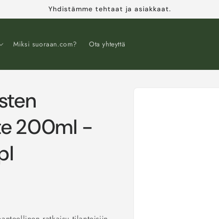
Yhdistämme tehtaat ja asiakkaat.
Miksi suoraan.com?
Ota yhteyttä
sten
Siirry
tuotetietoihin
te 200ml -
pl
nteellinen ratkaisu tilanteisiin,