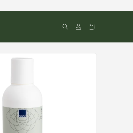
Kirjaudu
Ostoskori
sisään