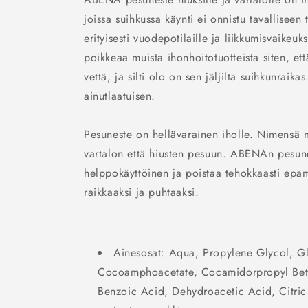
joissa suihkussa käynti ei onnistu tavalliseen
erityisesti vuodepotilaille ja liikkumisvaikeuks
poikkeaa muista ihonhoitotuotteista siten, ett
vettä, ja silti olo on sen jäljiltä suihkunraik
ainutlaatuisen.
Pesuneste on hellävarainen iholle. Nimensä mu
vartalon että hiusten pesuun. ABENAn pesunes
helppokäyttöinen ja poistaa tehokkaasti epämi
raikkaaksi ja puhtaaksi.
Ainesosat: Aqua, Propylene Glycol, G
Cocoamphoacetate, Cocamidorpropyl Beta
Benzoic Acid, Dehydroacetic Acid, Citric