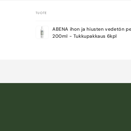
TUOTE
Ostoskorisi
ABENA ihon ja hiusten vedetön p
200ml - Tukkupakkaus 6kpl
Ladataan...