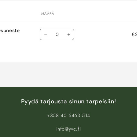
MÄÄRÄ
esuneste
Määrä
€
Vähennä
Lisää
tuotteen
tuotteen
Default
Default
Title
Title
määrää
määrää
Pyydä tarjousta sinun tarpeisiin!
+358 40 6463 514
info@yvc.fi