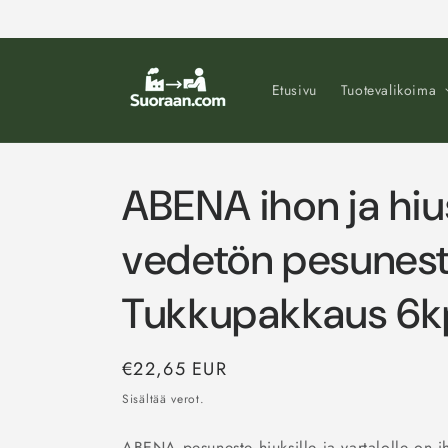
Ohita ja
siirry
sisältöön
Etusivu
Tuotevalikoima
ABENA ihon ja hiu
vedetön pesunes
Tukkupakkaus 6k
Normaalihinta
€22,65 EUR
Sisältää verot.
ABENA pesuneste hiuksille ja vartalolle on iha