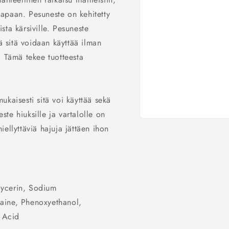
 tapaan. Pesuneste on kehitetty
ista kärsiville. Pesuneste
ä sitä voidaan käyttää ilman
as. Tämä tekee tuotteesta
kaisesti sitä voi käyttää sekä
te hiuksille ja vartalolle on
Avaa
ellyttäviä hajuja jättäen ihon
aineisto
1
modaalisessa
ikkunassa
lycerin, Sodium
ine, Phenoxyethanol,
 Acid