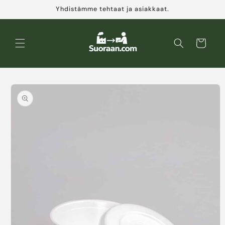
Ohita ja
Yhdistämme tehtaat ja asiakkaat.
siirry
sisältöön
Ostoskori
Siirry
tuotetietoihin