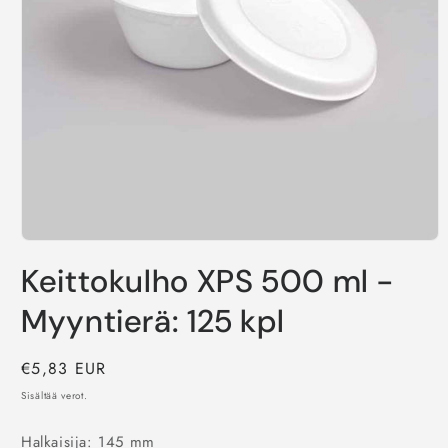
Avaa
aineisto
Keittokulho XPS 500 ml -
1
modaalisessa
ikkunassa
Myyntierä: 125 kpl
Normaalihinta
€5,83 EUR
Sisältää verot.
Halkaisija: 145 mm