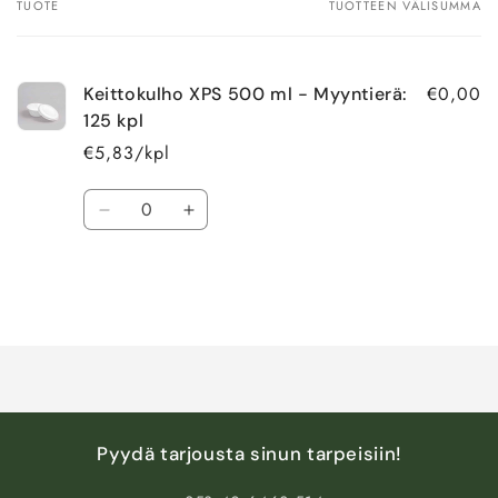
TUOTE
TUOTTEEN VÄLISUMMA
Ostoskorisi
€0,00
Keittokulho XPS 500 ml - Myyntierä:
125 kpl
€5,83/kpl
Määrä
Vähennä
Lisää
tuotteen
tuotteen
Default
Default
Title
Title
määrää
määrää
Ladataan...
Pyydä tarjousta sinun tarpeisiin!