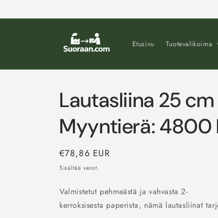
Ohita ja
siirry
sisältöön
Etusivu
Tuotevalikoima
Lautasliina 25 cm 
Myyntierä: 4800 
Normaalihinta
€78,86 EUR
Sisältää verot.
Valmistetut
pehmeästä
ja
vahvasta
2-
kerroksisesta
paperista
,
nämä
lautasliinat
tar