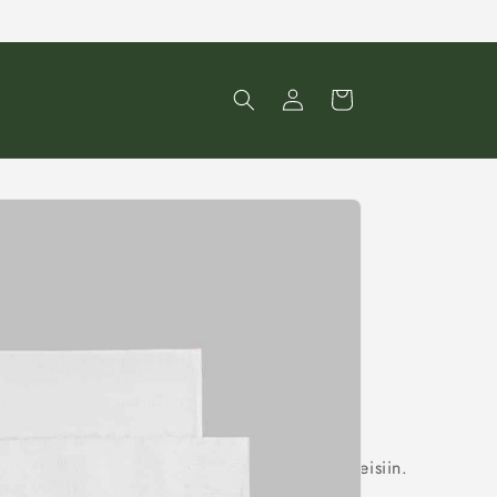
Kirjaudu
Ostoskori
sisään
en
neutraali
ulkonäkö
sopii
kaikenlaisiin
tilanteisiin
.