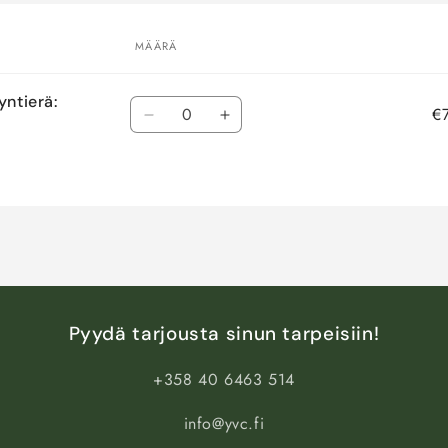
MÄÄRÄ
yntierä:
Määrä
€
Vähennä
Lisää
tuotteen
tuotteen
Default
Default
Title
Title
määrää
määrää
Pyydä tarjousta sinun tarpeisiin!
+358 40 6463 514
info@yvc.fi