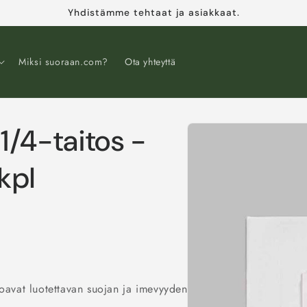
Yhdistämme tehtaat ja asiakkaat.
Miksi suoraan.com?
Ota yhteyttä
1/4-taitos -
Siirry
tuotetietoihin
kpl
joavat
luotettavan
suojan
ja
imevyyden
.
Valkoisten
lautasliinoj