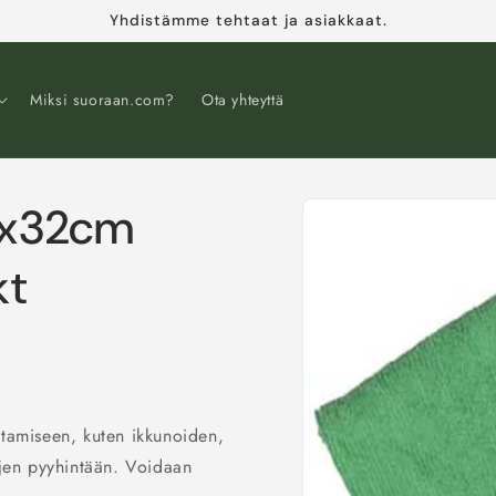
Yhdistämme tehtaat ja asiakkaat.
Miksi suoraan.com?
Ota yhteyttä
32x32cm
Siirry
tuotetietoihin
kt
stamiseen, kuten ikkunoiden,
ojen pyyhintään. Voidaan