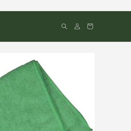
Kirjaudu
Ostoskori
sisään