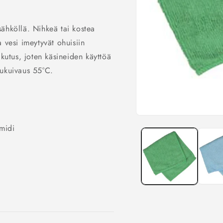
 sähköllä. Nihkeä tai kostea
ja vesi imeytyvät ohuisiin
ikutus, joten käsineiden käyttöä
pukuivaus 55°C.
Avaa
aineisto
midi
1
modaalisessa
ikkunassa