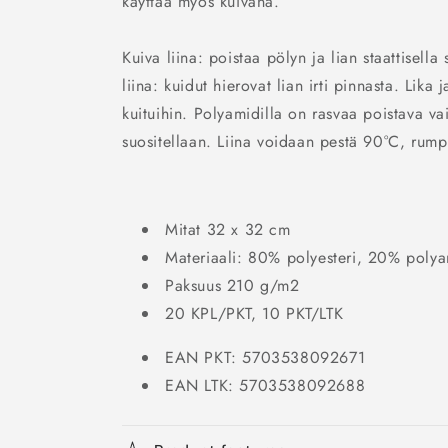
käyttää myös kuivana.
Kuiva liina: poistaa pölyn ja lian staattisella
liina: kuidut hierovat lian irti pinnasta. Lika 
kuituihin. Polyamidilla on rasvaa poistava va
suositellaan. Liina voidaan pestä 90°C, rum
Mitat 32 x 32 cm
Materiaali: 80% polyesteri, 20% polya
Paksuus 210 g/m2
20 KPL/PKT, 10 PKT/LTK
EAN PKT: 5703538092671
EAN LTK: 5703538092688