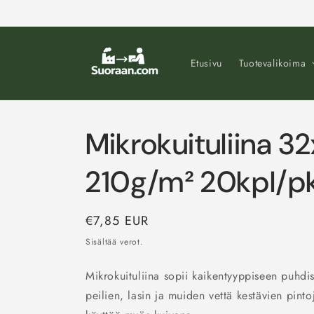
Ohita ja
siirry
sisältöön
Etusivu
Tuotevalikoima
Mikrokuituliina 
210g/m² 20kpl/p
Normaalihinta
€7,85 EUR
Sisältää verot.
Mikrokuituliina sopii kaikentyyppiseen puhdi
peilien, lasin ja muiden vettä kestävien pint