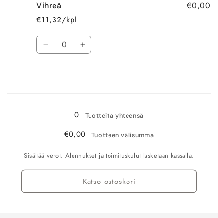
€0,00
Vihreä
määrää
määrää
€11,32/kpl
Määrä
Vähennä
Lisää
tuotteen
tuotteen
Vihreä
Vihreä
määrää
määrää
Ladataan...
0
Tuotteita yhteensä
€0,00
Tuotteen välisumma
Sisältää verot. Alennukset ja toimituskulut lasketaan kassalla.
Katso ostoskori