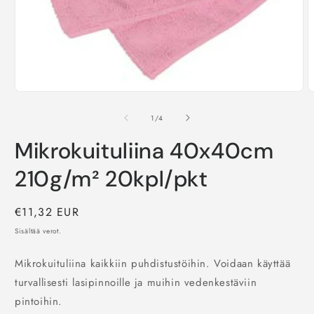
Avaa
A
aineisto
a
1
2
/
1
/
4
modaalisessa
m
ikkunassa
i
Mikrokuituliina 40x40cm
210g/m² 20kpl/pkt
Normaalihinta
€11,32 EUR
Sisältää verot.
Mikrokuituliina kaikkiin puhdistustöihin. Voidaan käyttää
turvallisesti lasipinnoille ja muihin vedenkestäviin
pintoihin.