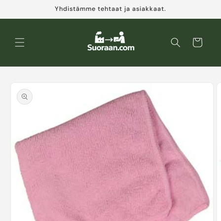
Ohita ja
Yhdistämme tehtaat ja asiakkaat.
siirry
sisältöön
Ostoskori
Siirry
tuotetietoihin