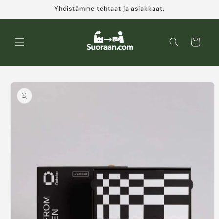
Ohita ja
Yhdistämme tehtaat ja asiakkaat.
siirry
sisältöön
Ostoskori
Siirry
tuotetietoihin