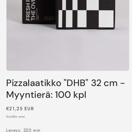
Avaa
aineisto
Pizzalaatikko "DHB" 32 cm -
1
modaalisessa
ikkunassa
Myyntierä: 100 kpl
Normaalihinta
€21,25 EUR
Sisältää verot.
Leveys: 320 mm