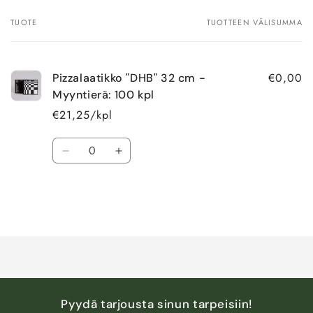
TUOTE
TUOTTEEN VÄLISUMMA
Ostoskorisi
€0,00
Pizzalaatikko "DHB" 32 cm -
Myyntierä: 100 kpl
€21,25/kpl
Määrä
Vähennä
Lisää
tuotteen
tuotteen
Default
Default
Title
Title
määrää
määrää
Ladataan...
Pyydä tarjousta sinun tarpeisiin!