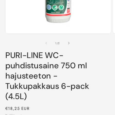
Avaa
A
aineisto
a
1
2
/
1
/
2
modaalisessa
m
ikkunassa
i
PURI-LINE WC-
puhdistusaine 750 ml
hajusteeton -
Tukkupakkaus 6-pack
(4.5L)
Normaalihinta
€18,25 EUR