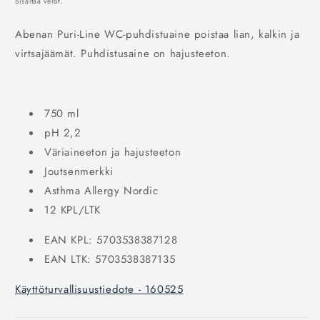
Sisältää verot.
Abenan Puri-Line WC-puhdistuaine poistaa lian, kalkin ja
virtsajäämät. Puhdistusaine on hajusteeton.
750 ml
pH 2,2
Väriaineeton ja hajusteeton
Joutsenmerkki
Asthma Allergy Nordic
12 KPL/LTK
EAN KPL: 5703538387128
EAN LTK: 5703538387135
Käyttöturvallisuustiedote - 160525