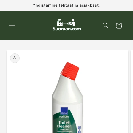
Ohita ja
Yhdistämme tehtaat ja asiakkaat.
siirry
sisältöön
Ostoskori
Siirry
tuotetietoihin