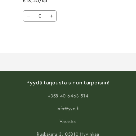
€18,25/kpl
Määrä
Vähennä
Lisää
tuotteen
tuotteen
Default
Default
Title
Title
määrää
määrää
Ladataan...
Pyydä tarjousta sinun tarpeisiin!
+358 40 6463 514
info@yvc.fi
Varasto:
Ruskakatu 3, 05810 Hyvinkää