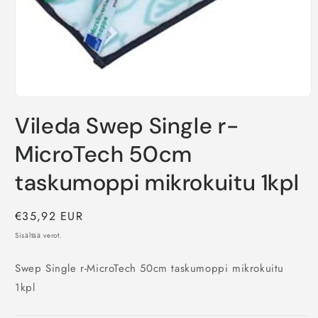
Avaa
aineisto
Vileda Swep Single r-
1
modaalisessa
ikkunassa
MicroTech 50cm
taskumoppi mikrokuitu 1kpl
Normaalihinta
€35,92 EUR
Sisältää verot.
Swep Single r-MicroTech 50cm taskumoppi mikrokuitu
1kpl