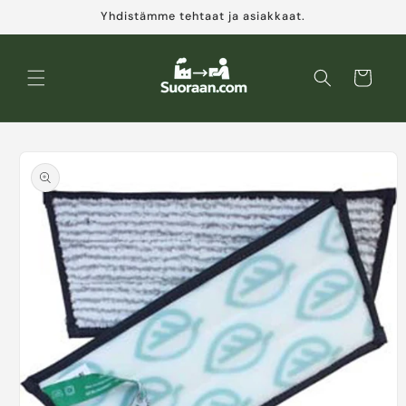
Ohita ja
Yhdistämme tehtaat ja asiakkaat.
siirry
sisältöön
Ostoskori
Siirry
tuotetietoihin