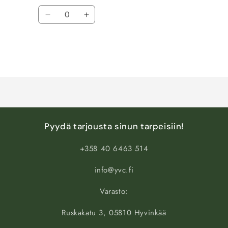
Määrä
Vähennä
Lisää
tuotteen
tuotteen
Default
Default
Title
Title
määrää
määrää
Ladataan...
Pyydä tarjousta sinun tarpeisiin!
+358 40 6463 514
info@yvc.fi
Varasto:
Ruskakatu 3, 05810 Hyvinkää