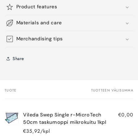
Product features
Materials and care
Merchandising tips
Share
TUOTE
TUOTTEEN VÄLISUMMA
Ostoskorisi
€0,00
Vileda Swep Single r-MicroTech
50cm taskumoppi mikrokuitu 1kpl
€35,92/kpl