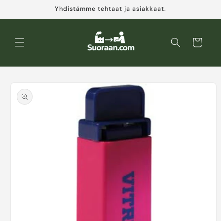
Ohita ja
Yhdistämme tehtaat ja asiakkaat.
siirry
sisältöön
Ostoskori
Siirry
tuotetietoihin