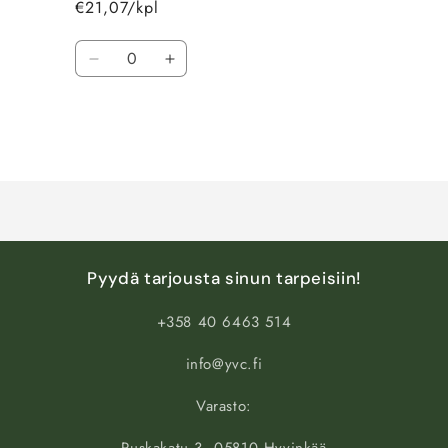
€21,07/kpl
Määrä
Vähennä
Lisää
tuotteen
tuotteen
Default
Default
Title
Title
määrää
määrää
Ladataan...
Pyydä tarjousta sinun tarpeisiin!
+358 40 6463 514
info@yvc.fi
Varasto: