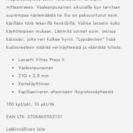
mittaamiseen. Vaaleanpunainen aikuiselle kun tarvitaan
suurempaa näytemäärää tai iho on paksuuntunut esim.
käsillään töitä tekevillä henkilöillä. Valitse lansetin koko
käyttötarpeen mukaan. Lämmitä sormet esim. omissa
käsissäsi, jotta veri kulkee hyvin. "Lypsäminen" lisää
kudosnesteen määrää verinäytteessä ja vääristää tulosta.
Lansetti Vitrex Press II
Vaaleanpunainen
21G x 2,8 mm
Kertakäyttöinen
Kapillaariveren ottamiseen ihopistosnäytteestä
100 kpl/pkt, 10 pkt/ltk
EAN LTK: 5706860962131
Lääkinnällinen laite