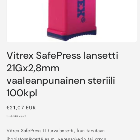
Avaa
aineisto
Vitrex SafePress lansetti
1
modaalisessa
ikkunassa
21Gx2,8mm
vaaleanpunainen steriili
100kpl
Normaalihinta
€21,07 EUR
Sisältää verot.
Vitrex SafePress II turvalansetti, kun tarvitaan
ihopistosnäytettä esim. verensokerin tai crp:n