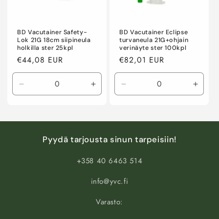
BD Vacutainer Safety-
BD Vacutainer Eclipse
Lok 21G 18cm siipineula
turvaneula 21G+ohjain
holkilla ster 25kpl
verinäyte ster 100kpl
Normaalihinta
€44,08 EUR
Normaalihinta
€82,01 EUR
Vähennä
Lisää
Vähennä
Lisää
tuotteen
tuotteen
tuotteen
tuotte
Default
Default
Default
Defaul
Title
Title
Title
Title
määrää
määrää
määrää
määr
Pyydä tarjousta sinun tarpeisiin!
+358 40 6463 514
info@yvc.fi
Varasto: