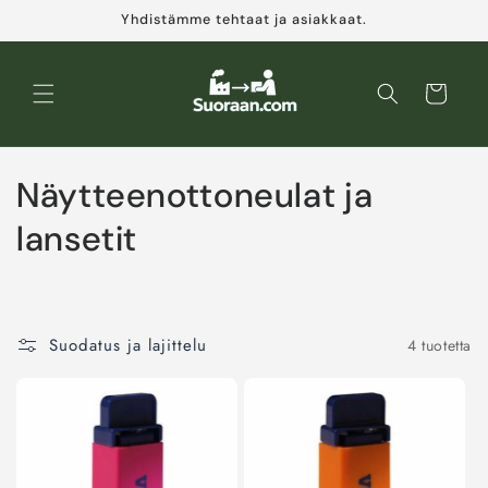
Ohita ja
Yhdistämme tehtaat ja asiakkaat.
siirry
sisältöön
Ostoskori
K
Näytteenottoneulat ja
o
lansetit
k
o
Suodatus ja lajittelu
4 tuotetta
e
l
m