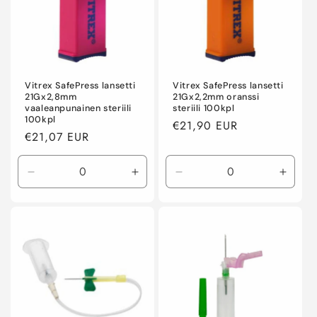
a
:
Vitrex SafePress lansetti
Vitrex SafePress lansetti
21Gx2,8mm
21Gx2,2mm oranssi
vaaleanpunainen steriili
steriili 100kpl
100kpl
Normaalihinta
€21,90 EUR
Normaalihinta
€21,07 EUR
Vähennä
Lisää
Vähennä
Lisää
tuotteen
tuotteen
tuotteen
tuotte
Default
Default
Default
Defaul
Title
Title
Title
Title
määrää
määrää
määrää
määr